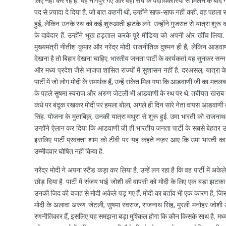
लिए नहीं कर रहे हैं. वह नागपुर गए और वहां संघ के पदाधिकारियों से मिलने के बाद ग
पद से ज़्यादा दे दिया है. जो बात कहनी थी, उन्होंने सा़फ-सा़फ नहीं कही. वह पहला
हुई, लेकिन उनके रथ को कई शुरुआती झटके लगे. उन्होंने गुजरात से यात्रा शुरू क
के दावेदार हैं. उन्होंने भूख हड़ताल करके पूरे मीडिया को अपनी ओर खींच लिय
मुख्यमंत्री नीतीश कुमार और नरेंद्र मोदी राजनीतिक दुश्मन ही हैं, लेकिन आड
देखना है तो बिहार देखना चाहिए. भारतीय जनता पार्टी के कार्यकर्ता यह सुनकर सन
और मध्य प्रदेश जैसे भाजपा शासित राज्यों में सुशासन नहीं है. दरअसल, यात्रा
पार्टी में जो लोग मोदी के समर्थक हैं, उन्हें संकेत मिल गया कि आडवाणी जी का मतलब क्
के पहले सुषमा स्वराज और अरुण जेटली भी आडवाणी के रथ पर थे. तबीयत खराब ह
कंधे पर बंदूक रखकर मोदी पर हमला बोला, अगले ही दिन सारे नेता वापस आडवाणी के स
सिंह. योजना के मुताबिक़, उनकी यात्रा मथुरा से शुरू हुई. उमा भारती को राज
उन्होंने ऐलान कर दिया कि आडवाणी जी ही भारतीय जनता पार्टी के सबसे बेहतर 
इसलिए पार्टी प्रवक्ता शाम को टीवी पर यह कहते नज़र आए कि उमा भारती का यह
उम्मीदवार घोषित नहीं किया है.
नरेंद्र मोदी ने अपना स्टैंड कड़ा कर लिया है. उन्हें लग रहा है कि वह पार्टी में 
छोड़ दिया है. पार्टी में संजय भाई जोशी की वापसी को मोदी के लिए एक बड़ा झटक
उनकी जिद की वजह से मोदी अकेले पड़ गए हैं. मोदी का बर्ताव भी एक कारण है, जि
मोदी के अलावा अरुण जेटली, सुषमा स्वराज, राजनाथ सिंह, मुरली मनोहर जोशी
रणनीतिकार हैं, इसलिए यह समझना बड़ा मुश्किल होगा कि कौन किसके साथ है. मध्य 