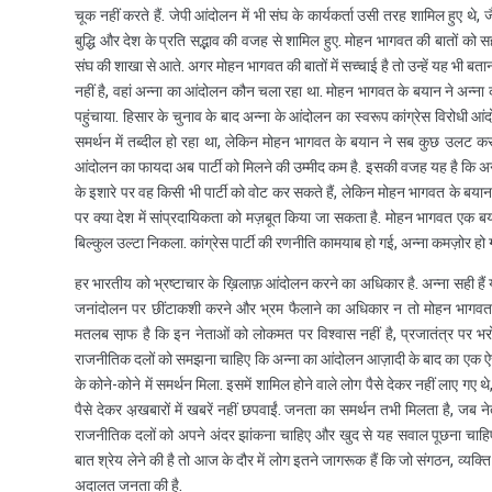
चूक नहीं करते हैं. जेपी आंदोलन में भी संघ के कार्यकर्ता उसी तरह शामिल हुए थे, ज
बुद्धि और देश के प्रति सद्भाव की वजह से शामिल हुए. मोहन भागवत की बातों को स
संघ की शाखा से आते. अगर मोहन भागवत की बातों में सच्चाई है तो उन्हें यह भी बताना
नहीं है, वहां अन्ना का आंदोलन कौन चला रहा था. मोहन भागवत के बयान ने अन्ना
पहुंचाया. हिसार के चुनाव के बाद अन्ना के आंदोलन का स्वरूप कांग्रेस विरोधी आं
समर्थन में तब्दील हो रहा था, लेकिन मोहन भागवत के बयान ने सब कुछ उलट कर रख
आंदोलन का फायदा अब पार्टी को मिलने की उम्मीद कम है. इसकी वजह यह है कि अन्ना 
के इशारे पर वह किसी भी पार्टी को वोट कर सकते हैं, लेकिन मोहन भागवत के बयान 
पर क्या देश में सांप्रदायिकता को मज़बूत किया जा सकता है. मोहन भागवत एक बय
बिल्कुल उल्टा निकला. कांग्रेस पार्टी की रणनीति कामयाब हो गई, अन्ना कमज़ोर 
हर भारतीय को भ्रष्टाचार के ख़िलाफ़ आंदोलन करने का अधिकार है. अन्ना सही है
जनांदोलन पर छींटाकशी करने और भ्रम फैलाने का अधिकार न तो मोहन भागवत क
मतलब सा़फ है कि इन नेताओं को लोकमत पर विश्वास नहीं है, प्रजातंत्र पर भरो
राजनीतिक दलों को समझना चाहिए कि अन्ना का आंदोलन आज़ादी के बाद का एक ऐस
के कोने-कोने में समर्थन मिला. इसमें शामिल होने वाले लोग पैसे देकर नहीं लाए गए थ
पैसे देकर अ़खबारों में खबरें नहीं छपवाईं. जनता का समर्थन तभी मिलता है, जब ने
राजनीतिक दलों को अपने अंदर झांकना चाहिए और खुद से यह सवाल पूछना चाहिए कि 
बात श्रेय लेने की है तो आज के दौर में लोग इतने जागरूक हैं कि जो संगठन, व्यक्ति
अदालत जनता की है.