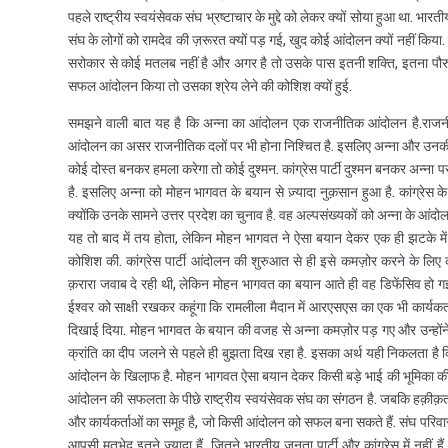
पहले राष्ट्रीय स्वयंसेवक संघ भ्रष्टाचार के मुद्दे को लेकर क्यों सोया हुआ था. भा
संघ के लोगों को रामदेव की ज़रूरत क्यों पड़ गई, खुद कोई आंदोलन क्यों नहीं किया
सरोकार से कोई मतलब नहीं है और अगर है तो उसके पास इतनी शक्ति, इतना पौरु
सफल आंदोलन किया तो उसका श्रेय लेने की कोशिश क्यों हुई.
समझने वाली बात यह है कि अन्ना का आंदोलन एक राजनीतिक आंदोलन है.राजन
आंदोलन का असर राजनीतिक दलों पर भी होना निश्चित है. इसलिए अन्ना और उनकी ट
कोई दोस्त बनकर हमला करेगा तो कोई दुश्मन. कांग्रेस पार्टी दुश्मन बनकर अन्ना
है. इसलिए अन्ना को मोहन भागवत के बयान से ज़्यादा नुक़सान हुआ है. कांग्रेस क
क्योंकि उनके सामने उत्तर प्रदेश का चुनाव है. वह अल्पसंख्यकों को अन्ना के आंद
यह तो बाद में तय होता, लेकिन मोहन भागवत ने ऐसा बयान देकर एक ही झटके में 
कोशिश की. कांग्रेस पार्टी आंदोलन की शुरुआत से ही इसे कमज़ोर करने के लिए
क़रारा जवाब दे रही थी, लेकिन मोहन भागवत का बयान आते ही वह डिफेंसिव हो गई.
ईश्वर को साक्षी रखकर कहूंगा कि रामलीला मैदान में आरएसएस का एक भी कार्यकर्ता
दिखाई दिया. मोहन भागवत के बयान की वजह से अन्ना कमज़ोर पड़ गए और उन्होंने ख
क्रांति का दीप जलने से पहले ही बुझता दिख रहा है. इसका अर्थ यही निकलता है कि
आंदोलन के खिला़फ है. मोहन भागवत ऐसा बयान देकर किसी बड़े भाई की भूमिका की
आंदोलन की सफलता के पीछे राष्ट्रीय स्वयंसेवक संघ का संगठन है. जबकि हक़ीक़त
और कार्यकर्ताओं का समूह है, जो किसी आंदोलन को सफल बना सकते हैं. संघ परिवार
आपसी मतभेद इतने ज़्यादा हैं, जितने भारतीय जनता पार्टी और कांग्रेस में नहीं हैं