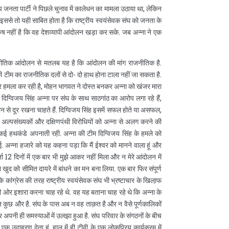
रतीय जनता पार्टी ने पिछले चुनाव में कालेधन का मामला उठाया था, लेकिन
. इससे तो यही साबित होता है कि राष्ट्रीय स्वयंसेवक संघ को जनता के
ष नहीं है कि वह देशव्यापी आंदोलन खड़ा कर सके. जब अन्ना ने एक
ीतिक आंदोलन से मतलब यह है कि आंदोलन की मांग राजनीतिक है.
ीम का राजनीतिक दलों से दो- दो हाथ होना टाला नहीं जा सकता है.
 पर हमला कर रही है, मोहन भागवत ने दोस्त बनकर अन्ना को खंजर मारा
े दिग्विजय सिंह अन्ना पर संघ के साथ साठगांठ का आरोप लगा रहे हैं,
ोलन से दूर रखना चाहते हैं. दिग्विजय सिंह इसमें सफल होते या असफल,
अल्पसंख्यकों और दक्षिणपंथी विरोधियों को अन्ना से अलग करने की
 कई हथकंडे अपनाती रही. अन्ना की टीम दिग्विजय सिंह के हमले को
 अन्ना हजारे को यह कहना पड़ा कि मैं ईश्वर को मानने वाला हूं और
 12 दिनों में एक बार भी मुझे आकर नहीं मिला और न मेरे आंदोलन में
ुद को सीमित दायरे में बांधने का मन बना लिया. एक बार फिर संपूर्ण
 कांग्रेस की तरह राष्ट्रीय स्वयंसेवक संघ भी भ्रष्टाचार के खिला़फ
 ओर इशारा करना चाह रहे थे. वह यह बताना चाह रहे थे कि अन्ना के
 कुछ और है. संघ के पास अब न वह ताक़त है और न वैसे पूर्णकालिकों
 अपनी ही समस्याओं में उलझा हुआ है. संघ परिवार के संगठनों के बीच
. एक उदाहरण देता हूं, हाल में ही टीवी के एक लोकप्रिय कार्यक्रम में