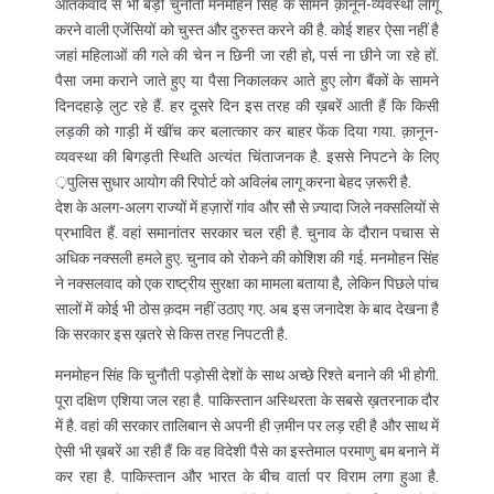
आतंकवाद से भी बड़ी चुनौती मनमोहन सिंह के सामने क़ानून-व्यवस्था लागू
करने वाली एजेंसियों को चुस्त और दुरुस्त करने की है. कोई शहर ऐसा नहीं है
जहां महिलाओं की गले की चेन न छिनी जा रही हो, पर्स ना छीने जा रहे हों.
पैसा जमा कराने जाते हुए या पैसा निकालकर आते हुए लोग बैंकों के सामने
दिनदहाड़े लुट रहे हैं. हर दूसरे दिन इस तरह की ख़बरें आती हैं कि किसी
लड़की को गाड़ी में खींच कर बलात्कार कर बाहर फेंक दिया गया. क़ानून-
व्यवस्था की बिगड़ती स्थिति अत्यंत चिंताजनक है. इससे निपटने के लिए
़पुलिस सुधार आयोग की रिपोर्ट को अविलंब लागू करना बेहद ज़रूरी है.
देश के अलग-अलग राज्यों में हज़ारों गांव और सौ से ज़्यादा जिले नक्सलियों से
प्रभावित हैं. वहां समानांतर सरकार चल रही है. चुनाव के दौरान पचास से
अधिक नक्सली हमले हुए. चुनाव को रोकने की कोशिश की गई. मनमोहन सिंह
ने नक्सलवाद को एक राष्ट्रीय सुरक्षा का मामला बताया है, लेकिन पिछले पांच
सालों में कोई भी ठोस क़दम नहीं उठाए गए. अब इस जनादेश के बाद देखना है
कि सरकार इस ख़तरे से किस तरह निपटती है.
मनमोहन सिंह कि चुनौती पड़ोसी देशों के साथ अच्छे रिश्ते बनाने की भी होगी.
पूरा दक्षिण एशिया जल रहा है. पाकिस्तान अस्थिरता के सबसे ख़तरनाक दौर
में है. वहां की सरकार तालिबान से अपनी ही ज़मीन पर लड़ रही है और साथ में
ऐसी भी ख़बरें आ रही हैं कि वह विदेशी पैसे का इस्तेमाल परमाणु बम बनाने में
कर रहा है. पाकिस्तान और भारत के बीच वार्ता पर विराम लगा हुआ है.