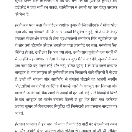
चुनाव करने वाले कॉलेजियम में यह राय बनी कि वह (अशोक कुमार) अब
हाईकोर्ट में जज नहीं बन सकते. कॉलेजियम ने अपनी यह राय केंद्र सरकार
को भेज दी.
इसके बाद पता चला कि जस्टिस अशोक कुमार के लिए डीएमके ने मोर्चा खोल
दिया और यह चेतावनी दी कि अगर उनकी नियुक्ति न हुई, तो डीएमके केंद्र
सरकार से समर्थन वापस ले लेगा. प्रधानमंत्री मनमोहन सिंह न्यूयॉर्क जा रहे
थे और उन्हें डीएमके की इस धमकी का पता एयरपोर्ट पर चला. मनमोहन सिंह
चिंतित हो उठे. उन्हें लगा कि अब क्या होगा. उनके साथ यूपीए के एक मंत्री भी
थे. उन्होंने यह आश्‍वासन दिया कि वह सब कुछ मैनेज कर देंगे. खुलासे के बाद
पता चला कि वह मंत्री कोई और नहीं, बल्कि यूपीए-1 के विधि मंत्री हंसराज
भारद्वाज थे. यह कांग्रेस की मुसीबतों का हल निकालने वाले मंत्रियों में से एक
हैं. इन्हीं की योजना और आशीर्वाद से बोफोर्स घोटाले का आरोपी स्वर्गीय
ओट्टावियो क्वात्रोची अर्जेंटीना में पकड़े जाने के बावजूद बच निकला और
भारत ने उसके सारे बैंक खातों से पाबंदी भी हटा ली. कई सारे विवादों में घिरने
के बाद भारद्वाज को गवर्नर बनाकर दिल्ली से दूर भेज दिया गया. जस्टिस
अशोक कुमार की विवादास्पद नियुक्ति की ज़िम्मेदारी अब हंसराज भारद्वाज पर
आ गई.
हंसराज भारद्वाज ने इस बात को माना कि कांग्रेस पार्टी पर डीएमके का दबाव
था और उन्होंने चीफ जस्टिस ऑफ इंडिया से मुलाक़ात भी की थी, लेकिन