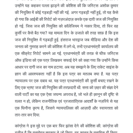
उन्होंने यह कहकर पल्ला झाड़ने की कोशिश की कि जस्टिस अशोक कुमार
की नियुक्ति में कोई गड़बड़ी नहीं की गई. अगर गड़बड़ी नहीं हुई, तो यह कैसे
हो गया कि आईबी की रिपोर्ट को नज़रअंदाज़ करके एक दाग़ी जज की नियुक्ति
हो गई. जिस जज की नियुक्ति को कॉलेजियम ने नकार दिया, तो फिर वह
कुर्सी पर कैसे बैठ गया? यह मामला दिन के उजाले की तरह साफ़ है कि इस
जज की नियुक्ति में गड़बड़ी हुई. हंसराज भारद्वाज जब मीडिया और देश की
जनता को गुमराह करने की कोशिश में लगे थे, तभी प्रधानमंत्री कार्यालय की
एक सीक्रेट रिपोर्ट सामने आ गई. प्रधानमंत्री की तरफ़ से चीफ जस्टिस
ऑफ इंडिया को एक पत्र लिखकर सफाई देने को कहा गया कि उन्होंने किस
आधार पर दागी जज का नाम हटाया. अब यह समझने के लिए राकेट साइंस के
ज्ञान की आवश्यकता नहीं है कि इस पत्र का मतलब क्या है. यह पत्र
न्यायालय पर एक दबाव था. यह पत्र प्रधानमंत्री की कुर्सी बचाए रखने के
लिए एक भ्रष्ट जज की नियुक्ति की तरफ़दारी थी. सत्ता को ज़हर की संज्ञा देने
वाली पार्टी का यह एक ऐसा जघन्य अपराध है, जो भले ही क़ानून की दृष्टि से
ग़लत न हो, लेकिन राजनीतिक एवं प्रजातांत्रिक आदर्शों के नज़रिये से यह
एक घिनौना कृत्य है, जिसने न्यायपालिका की आज़ादी और स्वायत्तता को
तार-तार कर दिया.
कांग्रेस ने इस मुद्दे पर एक बार फिर झांसा देने की कोशिश की. कांग्रेस की
दलील है कि मनमोहन सरकार ने जो किया, वह क़ानून के मुताबिक़ ही किया.