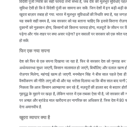
विदेशी पूंजी निवेश का सही फायदा तभी संभव है, जब देश की मूलभूत सुविधाएं पहले से
सुविधा ऐसी हो कि वे विदेशी पूंजी का सामना कर सकें. जिन देशों में इन बड़ी-बड़ी कं
खुदरा बाज़ार तबाह हो गया. भारत में मूलभूत सुविधाओं की स्थिति क्या है, यह जगज़
यह सबसे सही समय है, जब सरकार को यह बताना चाहिए कि इससे कितना रोज़गार मि
दुकानों को नुक़सान होगा, किसानों को कितना फायदा होगा, मज़दूरों के जीवन पर वि
पड़ेगा और गांव-शहर पर क्या असर पड़ेगा? इन सवालों पर सरकार को एक श्वेत पत्र ज
हो सकें.
फिर एक नया सपना
देश को फिर से एक सपना दिखाया जा रहा है. फिर से सरकार देश को गुमराह कर रह
अर्थव्यवस्था सुधर जाएगी, किसान मालामाल हो जाएंगे, बिचौलिए और दलाल खत्म हो जाएं
रोज़गार मिलेगा, महंगाई खत्म हो जाएगी. मनमोहन सिंह ने बीस साल पहले ऐसा ह
वैश्वीकरण की नीति लागू की थी और यह भरोसा दिलाया था कि बीस साल बाद यानी 2
निकला कि आज किसान आत्महत्या कर रहे हैं, मज़दूरों की हालत बद से बदतर होती जा
गृहयुद्ध के मुहाने पर खड़ा है, लेकिन भारत में एक तबका ऐसा भी है, जो सरकार की 
पर अच्छा और ब्रांडेड माल खरीदना हर नागरिक का अधिकार है. जिस देश में 80 फ
देना अमानवीय है.
खुदरा व्यापार क्या है