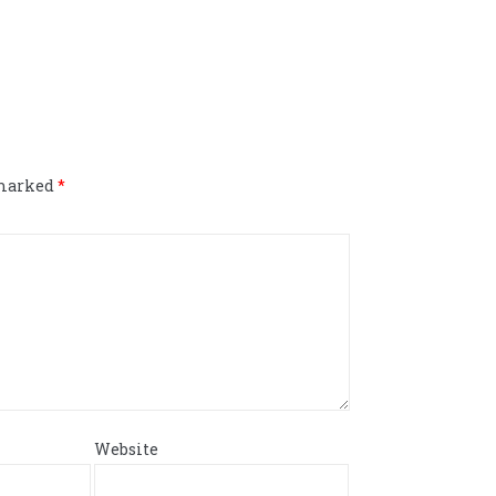
m
 marked
*
Website