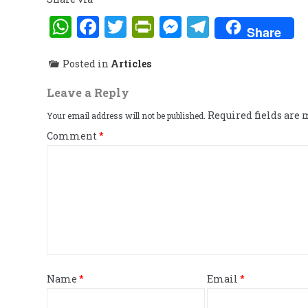
WhatsApp
Facebook
Twitter
PrintFriendly
Messenger
Telegra
Share
Posted in
Articles
Leave a Reply
Required fields are
Your email address will not be published.
Comment
*
Name
*
Email
*