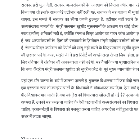
सरकार इसे भुला देती. सरकार अल्पसंख्यकों के आरक्षण को कितना गंभीर मान रही 
किया गया तो इसके साथ कोई एटीआर नहीं रखी गई. सरकार ने यह बताना भी मुना
जाएगा. इस मामले में सरकार का रवैया का़फी ढुलमुल है. एटीआर नहीं रखने 
अल्पसंख्यक मामलों के मंत्री सलमान खुर्शीद मुसलमानों के आरक्षण पर कोई ठोस 
रपट इसलिए अनिवार्य नहीं है, क्योंकि रंगनाथ मिश्र आयोग का गठन जांच आयोग क़
है. जब अल्पसंख्यकों के हितों की रखवाली के ज़िम्मेदार मंत्री महोदय वकीलों की
है. रंगनाथ मिश्र कमीशन की रिपोर्ट को लागू नहीं करने के लिए सलमान खुर्शीद दूसरा त
की ज़रूरत पड़ेगी. काश, मंत्री जी ने इस रिपोर्ट को अच्छी तरह से पढ़ लिया होता. इ
लिए संविधान में संशोधन की आवश्यकता नहीं पड़ेगी. यह वैधानिक या प्रशासनिक कार्र
कि क्या केंद्रीय मंत्री सलमान खुर्शीद को सुप्रीम कोर्ट के पूर्व मुख्य न्यायाधीश रं
यहां एक और घटना के बारे में जानना ज़रूरी है. गुजरात विधानसभा में जब मोदी स
एक प्रस्ताव रखा तो कांग्रेस पार्टी के विधायकों ने वॉकआउट कर दिया. ऐसा क्यों
पीठ दिखाकर भाग जाती है. क्या कांग्रेस की विचारधारा खोखली हो गई है? प्रधानमंत्री 
अध्यक्ष हैं. उनको यह समझना चाहिए कि ऐसी घटनाओं से अल्पसंख्यकों का विश्वास टू
चाहिए. प्रधानमंत्री के विश्वास को मज़बूत करना चाहिए. अगर ऐसा नहीं हुआ तो य
अधर में लटक जाएगा.
Share via