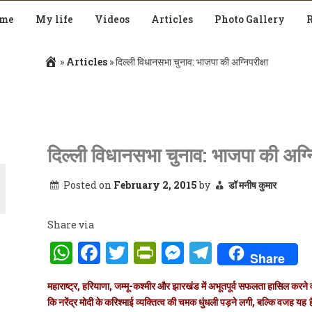
me
My life
Videos
Articles
Photo Gallery
»
Articles
»
दिल्ली विधानसभा चुनाव: भाजपा की अग्निपरीक्षा
दिल्ली विधानसभा चुनाव: भाजपा की अग्नि
Posted on
February 2, 2015
by
डॉ मनीष कुमार
Share via
WhatsApp
Facebook
Twitter
PrintFriendly
Messenger
Telegra
Share
महाराष्ट्र, हरियाणा, जम्मू-कश्मीर और झारखंड में अभूतपूर्व सफलता हासिल करन
कि नरेंद्र मोदी के करिश्माई व्यक्तित्व की चमक धुंधली पड़ने लगी, बल्कि वजह य