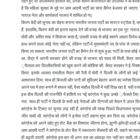
रहते हुए जो उपलब्धियां हासिल कीं, उनके सामने केजरीवाल की उपलब्धि न के बराब
है कि महिला सुरक्षा के मुद्दे पर आम आदमी पार्टी का सारा कैंपेन बेअसर हो जाएग
नाराज़ नेता और कार्यकर्ता भाजपा में शामिल हो गए.
किरण बेदी को चुनाव का चेहरा बनाना भारतीय जनता पार्टी का मास्टर स्ट्रोक है, क
हैं. हालांकि, किरण बेदी को इतना महत्व देने की वजह से भाजपा का एक गुट नारा
मोदी और अमित शाह ने शिकंजा कसा है, उसकी वजह से कोई सामने आकर विरोध करने की
हाथ करने वाला कोई नेता नहीं था, लेकिन पार्टी में मुख्यमंत्री पद के पांच से 
किया जा सकता. भारतीय जनता पार्टी का कैंपेन देर से शुरू हुआ. पार्टी के पास कोई 
था. केंद्र में अपनी सरकार होने की वजह से भाजपा को मदद भी मिली. केंद्र
़फैसला कर दिल्लीवासियों को खुश करने की कोशिश की. केंद्र सरकार ने ई-रिक्शा
किया. इसके अलावा रामलीला मैदान की रैली में मोदी ने दिल्ली के लोगों को कई 
आश्‍वासन दिया. साथ ही बिजली और पानी की सुविधाएं बेहतर करने का भरोसा दिलाय
अपने पक्ष में हवा बनाने में सफल रही, वैसा माहौल दिल्ली में नहीं दिख रहा है. यही
इस बीच दिल्ली की राजनीति में हाशिये पर गई कांग्रेस ने कुछ अच्छे ़फैसले लि
गया. साथ ही पार्टी ने दिल्ली के सभी बड़े नेताओं और दिग्गजों को मैदान में उतार दि
कांग्रेस के टिकट पर चुनाव लड़ रही हैं. कांग्रेस की साख पिछले विधानसभा चुना
जीत सकी थी. कांग्रेस को लोगों ने इनोवा पार्टी कहना शुरू कर दिया था. कांग्रेस 
कांग्रेस को अपने खोए हुए वोट बैंक का विश्‍वास जीतना होगा, झुग्गी-झोंपड़ी वालो
आम आदमी पार्टी ने कांग्रेस के वोट बैंक में जबरदस्त सेंधमारी की थी. कहने का
ही बढ़ती जाएगी. कांग्रेस इस बार भी अगर दस का आंकड़ा पार नहीं कर सकी, तो 