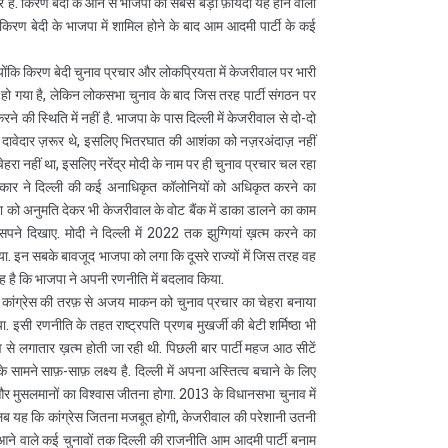
र है. किरण बेदी के आने से भाजपा को सबसे बड़ा फ़ायदा यह होने वाला
ा. किरण बेदी के भाजपा में शामिल होने के बाद आम आदमी पार्टी के कई
्योंकि किरण बेदी चुनाव प्रचार और लोकप्रियता में केजरीवाल पर भारी
ज़ हो गया है, लेकिन लोकसभा चुनाव के बाद जिस तरह पार्टी संगठन पर
 स्थिति में नहीं है. भाजपा के पास दिल्ली में केजरीवाल से दो-दो
ज़्यादा दावेदार ज़रूर थे, इसलिए भितरघात की आशंका को नज़रअंदाज़ नहीं
चेहरा नहीं था, इसलिए नरेंद्र मोदी के नाम पर ही चुनाव प्रचार चल रहा
 सरकार ने दिल्ली की कई अनाधिकृत कॉलोनियों को अधिकृत करने का
 को अनुमति देकर भी केजरीवाल के वोट बैंक में डाका डालने का काम
सपने दिखाए. मोदी ने दिल्ली में 2022 तक झुग्गियां ख़त्म करने का
ा. इन सबके बावजूद भाजपा को लगा कि दूसरे राज्यों में जिस तरह वह
 वजह है कि भाजपा ने अपनी रणनीति में बदलाव किया.
ए. कांग्रेस की तरफ़ से अजय माकन को चुनाव प्रचार का चेहरा बनाया
या. इसी रणनीति के तहत राष्ट्रपति प्रणब मुखर्जी की बेटी शर्मिष्ठा भी
व से लगातार ख़त्म होती जा रही थी. पिछली बार पार्टी महज आठ सीटें
के सामने साफ़-साफ़ लक्ष्य है. दिल्ली में अपना अस्तित्व बचाने के लिए
ं और मुसलमानों का विश्‍वास जीतना होगा. 2013 के विधानसभा चुनाव में
 मतलब यह कि कांग्रेस जितना मजबूत होगी, केजरीवाल की परेशानी उतनी
आने वाले कई चुनावों तक दिल्ली की राजनीति आम आदमी पार्टी बनाम