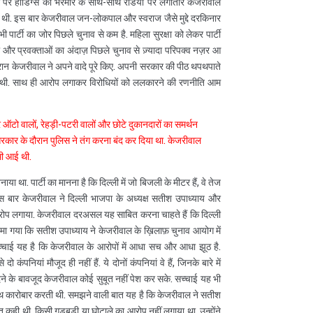
ं पर होर्डिंग्स की भरमार के साथ-साथ रेडियो पर लगातार केजरीवाल
 थी. इस बार केजरीवाल जन-लोकपाल और स्वराज जैसे मुद्दे दरकिनार
र भी पार्टी का जोर पिछले चुनाव से कम है. महिला सुरक्षा को लेकर पार्टी
ाषा और प्रवक्ताओं का अंदाज़ पिछले चुनाव से ज़्यादा परिपक्व नज़र आ
दौरान केजरीवाल ने अपने वादे पूरे किए. अपनी सरकार की पीठ थपथपाते
ी आई थी. साथ ही आरोप लगाकर विरोधियों को ललकारने की रणनीति आम
र ऑटो वालों, रेहड़ी-पटरी वालों और छोटे दुकानदारों का समर्थन
 सरकार के दौरान पुलिस ने तंग करना बंद कर दिया था. केजरीवाल
मी आई थी.
ा था. पार्टी का मानना है कि दिल्ली में जो बिजली के मीटर हैं, वे तेज
 इस बार केजरीवाल ने दिल्ली भाजपा के अध्यक्ष सतीश उपाध्याय और
रोप लगाया. केजरीवाल दरअसल यह साबित करना चाहते हैं कि दिल्ली
रमा गया कि सतीश उपाध्याय ने केजरीवाल के ख़िलाफ़ चुनाव आयोग में
ाई यह है कि केजरीवाल के आरोपों में आधा सच और आधा झूठ है.
नियां मौजूद ही नहीं हैं. ये दोनों कंपनियां वे हैं, जिनके बारे में
 देने के बावजूद केजरीवाल कोई सुबूत नहीं पेश कर सके. सच्चाई यह भी
े साथ कारोबार करती थी. समझने वाली बात यह है कि केजरीवाल ने सतीश
कही थी, किसी गड़बड़ी या घोटाले का आरोप नहीं लगाया था. उन्होंने