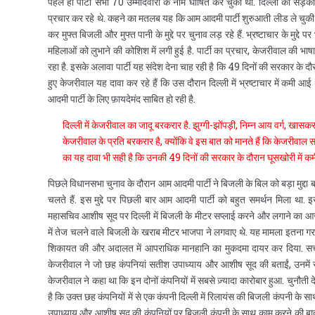
पहले ही पार्टी सभी 70 उम्मीदवारों के नाम घोषित कर चुकी थी. दिल्ली की सड़को
प्रचार कर रहे थे. कहने का मतलब यह कि आम आदमी पार्टी शुरुआती लीड ले चुकी
कर मुफ्त बिजली और मुफ्त पानी के मुद्दे पर चुनाव लड़ रहे हैं. भ्रष्टाचार के मुद्दे प
महिलाओं को लुभाने की कोशिश में लगी हुई है. पार्टी का प्रचार, केजरीवाल की भ
रहा है. इसके अलावा पार्टी यह संदेश देना चाह रही है कि 49 दिनों की सरकार के 
हुए केजरीवाल यह दावा कर रहे हैं कि उस दौरान दिल्ली में भ्रष्टाचार में कम
आदमी पार्टी के लिए फ़ायदेमंद साबित हो रही है.
दिल्ली में केजरीवाल का जादू बरकरार है. झुग्गी-झोंपड़ी, निम्न आय वर्ग, खासक
केजरीवाल के प्रति बरकरार है, क्योंकि वे इस बात को मानते हैं कि केजरीवाल
का यह दावा भी सही है कि उनकी 49 दिनों की सरकार के दौरान घूसखोरी में क
पिछले विधानसभा चुनाव के दौरान आम आदमी पार्टी ने बिजली के बिल को बड़ा मुद्दा बनाय
चलते हैं. इस मुद्दे पर पिछली बार आम आदमी पार्टी को बहुत समर्थन मिला था.
महासचिव आशीष सूद पर दिल्ली में बिजली के मीटर सप्लाई करने और लगाने का आ
में तेज चलने वाले बिजली के खराब मीटर भाजपा ने लगवाए थे. यह मामला इतना ग
शिकायत की और अदालत में आपराधिक मानहानि का मुकदमा दायर कर दिया. सच्च
केजरीवाल ने जो छह कंपनियां सतीश उपाध्याय और आशीष सूद की बताईं, उनमें से दो कंप
केजरीवाल ने कहा था कि इन दोनों कंपनियों में सबसे ज़्यादा कारोबार हुआ. चुनौती
है कि उक्त छह कंपनियों में से एक कंपनी दिल्ली में रिलायंस की बिजली कंपनी क
उपाध्याय और आशीष सूद की कंपनियों पर बिजली कंपनी के साथ काम करने की बात 