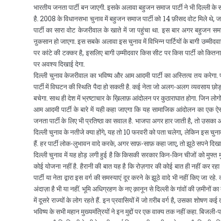
भारतीय जनता पार्टी बन जाएगी. इसके अलावा बहुजन समाज पार्टी ने भी दिल्ली के स
है. 2008 के विधानसभा चुनाव में बहुजन समाज पार्टी को 14 फ़ीसद वोट मिले थ
पार्टी का सारा वोट केजरीवाल के खाते में जा पहुंचा था. इस बार अगर बहुजन सम
ऩुकसान हो जाएगा. इस सबके अलावा इस चुनाव में विभिन्न पार्टियों के बागी उम्मीदव
पर कांटे की टक्कर है, इसलिए बागी उम्मीदवार किस सीट पर किस पार्टी को कितन
पर अवश्य दिखाई देगा.
दिल्ली चुनाव केजरीवाल का भविष्य और आम आदमी पार्टी का अस्तित्व तय करेगा. प
पार्टी में विघटन की स्थिति पैदा हो सकती है. कई नेता जो अलग-अलग व्यवसाय छोड़
बचेगा. साथ ही देश में भ्रष्टाचार के ख़िलाफ़ आंदोलन पर कुठाराघात होगा. जिन लोगों
आम आदमी पार्टी के बारे में यही कहा जाएगा कि यह सामाजिक आंदोलन का एक ऐस
जनता पार्टी के लिए भी प्रतिष्ठा का सवाल है. भाजपा अगर हार जाती है, तो उसका असर
दिल्ली चुनाव के नतीजे क्या होंगे, यह तो 10 फरवरी को पता चलेगा, लेकिन इस चु
हैं. हर पार्टी लोक-लुभावन वादे करके, अगर साफ़-साफ़ कहा जाए, तो झूठे सपने दिख
दिल्ली चुनाव में यह होड़ लगी हुई है कि किसकी सरकार किन-किन चीजों को मुफ्त मु
कोई योजना नहीं है. हैरानी की बात यह है कि रोज़गार की कोई बात ही नहीं कर रहा ह
पार्टी या नेता द्वारा इस वर्ग की समस्याएं दूर करने के झूठे वादे भी नहीं किए जा
अंदाज़ा है भी या नहीं. भूमि अधिग्रहण के नए क़ानून से दिल्ली के गांवों की ज़मीनों का क्या
में दूसरे राज्यों के लोग रहते हैं. इन प्रवासियों में जो ग़रीब वर्ग है, उसका शोषण क
भविष्य के सभी महान मुख्यमंत्रियों ने इन मुद्दों पर एक वाक्य तक नहीं कहा. बिजली-पा