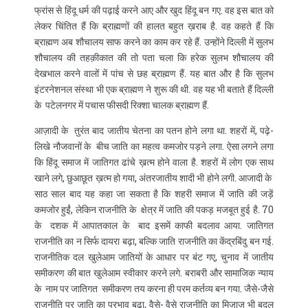
फ्रांस से हिंदू धर्म की पढ़ाई करने आए और खुद हिंदू बन गए. वह इस बात को
लेकर चिंतित हैं कि ब्राह्मणों की हालत बहुत ख़राब है. वह कहते हैं कि
ब्राह्मण अब शौचालय साफ करने का काम कर रहे हैं. उन्होंने दिल्ली में सुलभ
शौचालय की तहक़ीकात की तो पता चला कि हरेक सुलभ शौचालय की
देखभाल करने वालों में पांच से छह ब्राह्मण हैं. यह बात और है कि सुलभ
इंटरनेशनल संस्था भी एक ब्राह्मण ने शुरू की थी. वह यह भी बताते हैं दिल्ली
के पटेलनगर में पचास फीसदी रिक्शा चालक ब्राह्मण हैं.
आज़ादी के तुरंत बाद जातीय चेतना का पतन होने लगा था. शहरों में, पढ़े-
लिखे नौजवानों के बीच जाति का महत्व कमजोर पड़ने लगा. ऐसा लगने लगा
कि हिंदू समाज में जातिगत ढांचे ख़त्म होने वाला है. शहरों में लोग एक साथ
खाने लगे, छुआछूत ख़त्म हो गया, अंतरजातीय शादी भी होने लगी. आजादी के
साठ साल बाद यह कहा जा सकता है कि शहरी समाज में जाति की जड़ें
कमजोर हुईं, लेकिन राजनीति के क्षेत्र में जाति की पकड़ मजबूत हुई है. 70
के दशक में आपातकाल के बाद इसमें काफी बदलाव आया. जातिगत
राजनीति का न सिर्फ दायरा बढ़ा, बल्कि जाति राजनीति का केंद्रबिंदु बन गई.
राजनीतिक दल खुलेआम जातियों के आधार पर बंट गए, चुनाव में जातीय
समीकरण की बात खुलेआम स्वीकार करने लगे. बराबरी और सामाजिक न्याय
के नाम पर जातिगत समीकरण तय करना ही परम कर्तव्य बन गया. जैसे-जैसे
राजनीति पर जाति का प्रभाव बढ़ा, वैसे- वैसे राजनीति का मिजाज़ भी बदल