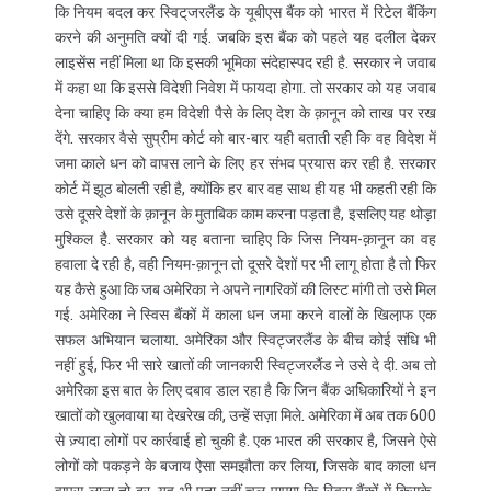
कि नियम बदल कर स्विट्‌जरलैंड के यूबीएस बैंक को भारत में रिटेल बैंकिंग
करने की अनुमति क्यों दी गई. जबकि इस बैंक को पहले यह दलील देकर
लाइसेंस नहीं मिला था कि इसकी भूमिका संदेहास्पद रही है. सरकार ने जवाब
में कहा था कि इससे विदेशी निवेश में फायदा होगा. तो सरकार को यह जवाब
देना चाहिए कि क्या हम विदेशी पैसे के लिए देश के क़ानून को ताख पर रख
देंगे. सरकार वैसे सुप्रीम कोर्ट को बार-बार यही बताती रही कि वह विदेश में
जमा काले धन को वापस लाने के लिए हर संभव प्रयास कर रही है. सरकार
कोर्ट में झूठ बोलती रही है, क्योंकि हर बार वह साथ ही यह भी कहती रही कि
उसे दूसरे देशों के क़ानून के मुताबिक काम करना पड़ता है, इसलिए यह थोड़ा
मुश्किल है. सरकार को यह बताना चाहिए कि जिस नियम-क़ानून का वह
हवाला दे रही है, वही नियम-क़ानून तो दूसरे देशों पर भी लागू होता है तो फिर
यह कैसे हुआ कि जब अमेरिका ने अपने नागरिकों की लिस्ट मांगी तो उसे मिल
गई. अमेरिका ने स्विस बैंकों में काला धन जमा करने वालों के खिला़फ एक
सफल अभियान चलाया. अमेरिका और स्विट्जरलैंड के बीच कोई संधि भी
नहीं हुई, फिर भी सारे खातों की जानकारी स्विट्जरलैंड ने उसे दे दी. अब तो
अमेरिका इस बात के लिए दबाव डाल रहा है कि जिन बैंक अधिकारियों ने इन
खातों को खुलवाया या देखरेख की, उन्हें सज़ा मिले. अमेरिका में अब तक 600
से ज़्यादा लोगों पर कार्रवाई हो चुकी है. एक भारत की सरकार है, जिसने ऐसे
लोगों को पकड़ने के बजाय ऐसा समझौता कर लिया, जिसके बाद काला धन
वापस लाना तो दूर, यह भी पता नहीं चल पाएगा कि स्विस बैंकों में किसके-