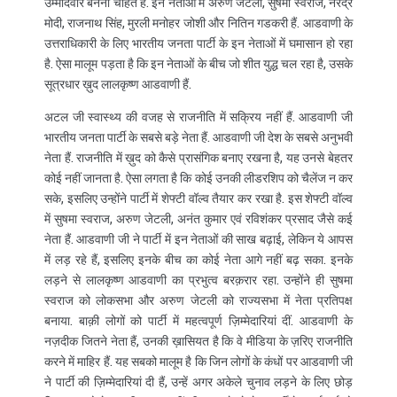
उम्मीदवार बनना चाहते हैं. इन नेताओं में अरुण जेटली, सुषमा स्वराज, नरेंद्र
मोदी, राजनाथ सिंह, मुरली मनोहर जोशी और नितिन गडकरी हैं. आडवाणी के
उत्तराधिकारी के लिए भारतीय जनता पार्टी के इन नेताओं में घमासान हो रहा
है. ऐसा मालूम पड़ता है कि इन नेताओं के बीच जो शीत युद्ध चल रहा है, उसके
सूत्रधार ख़ुद लालकृष्ण आडवाणी हैं.
अटल जी स्वास्थ्य की वजह से राजनीति में सक्रिय नहीं हैं. आडवाणी जी
भारतीय जनता पार्टी के सबसे बड़े नेता हैं. आडवाणी जी देश के सबसे अनुभवी
नेता हैं. राजनीति में ख़ुद को कैसे प्रासंगिक बनाए रखना है, यह उनसे बेहतर
कोई नहीं जानता है. ऐसा लगता है कि कोई उनकी लीडरशिप को चैलेंज न कर
सके, इसलिए उन्होंने पार्टी में शेफ्टी वॉल्व तैयार कर रखा है. इस शेफ्टी वॉल्व
में सुषमा स्वराज, अरुण जेटली, अनंत कुमार एवं रविशंकर प्रसाद जैसे कई
नेता हैं. आडवाणी जी ने पार्टी में इन नेताओं की साख बढ़ाई, लेकिन ये आपस
में लड़ रहे हैं, इसलिए इनके बीच का कोई नेता आगे नहीं बढ़ सका. इनके
लड़ने से लालकृष्ण आडवाणी का प्रभुत्व बरक़रार रहा. उन्होंने ही सुषमा
स्वराज को लोकसभा और अरुण जेटली को राज्यसभा में नेता प्रतिपक्ष
बनाया. बाक़ी लोगों को पार्टी में महत्वपूर्ण ज़िम्मेदारियां दीं. आडवाणी के
नज़दीक जितने नेता हैं, उनकी ख़ासियत है कि वे मीडिया के ज़रिए राजनीति
करने में माहिर हैं. यह सबको मालूम है कि जिन लोगों के कंधों पर आडवाणी जी
ने पार्टी की ज़िम्मेदारियां दी हैं, उन्हें अगर अकेले चुनाव लड़ने के लिए छोड़