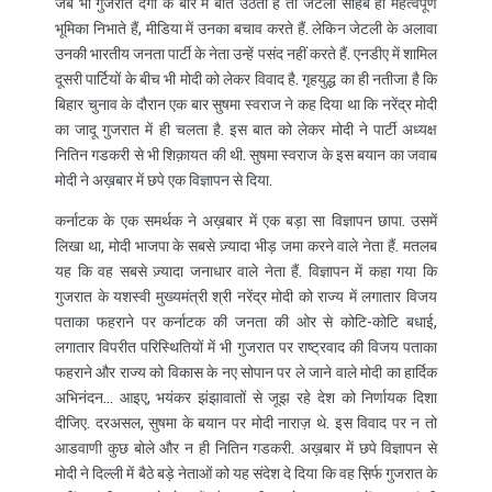
जब भी गुजरात दंगों के बारे में बात उठती है तो जेटली साहब ही महत्वपूर्ण
भूमिका निभाते हैं, मीडिया में उनका बचाव करते हैं. लेकिन जेटली के अलावा
उनकी भारतीय जनता पार्टी के नेता उन्हें पसंद नहीं करते हैं. एनडीए में शामिल
दूसरी पार्टियों के बीच भी मोदी को लेकर विवाद है. गृहयुद्ध का ही नतीजा है कि
बिहार चुनाव के दौरान एक बार सुषमा स्वराज ने कह दिया था कि नरेंद्र मोदी
का जादू गुजरात में ही चलता है. इस बात को लेकर मोदी ने पार्टी अध्यक्ष
नितिन गडकरी से भी शिक़ायत की थी. सुषमा स्वराज के इस बयान का जवाब
मोदी ने अख़बार में छपे एक विज्ञापन से दिया.
कर्नाटक के एक समर्थक ने अख़बार में एक बड़ा सा विज्ञापन छापा. उसमें
लिखा था, मोदी भाजपा के सबसे ज़्यादा भीड़ जमा करने वाले नेता हैं. मतलब
यह कि वह सबसे ज़्यादा जनाधार वाले नेता हैं. विज्ञापन में कहा गया कि
गुजरात के यशस्वी मुख्यमंत्री श्री नरेंद्र मोदी को राज्य में लगातार विजय
पताका फहराने पर कर्नाटक की जनता की ओर से कोटि-कोटि बधाई,
लगातार विपरीत परिस्थितियों में भी गुजरात पर राष्ट्रवाद की विजय पताका
फहराने और राज्य को विकास के नए सोपान पर ले जाने वाले मोदी का हार्दिक
अभिनंदन… आइए, भयंकर झंझावातों से जूझ रहे देश को निर्णायक दिशा
दीजिए. दरअसल, सुषमा के बयान पर मोदी नाराज़ थे. इस विवाद पर न तो
आडवाणी कुछ बोले और न ही नितिन गडकरी. अख़बार में छपे विज्ञापन से
मोदी ने दिल्ली में बैठे बड़े नेताओं को यह संदेश दे दिया कि वह स़िर्फ गुजरात के