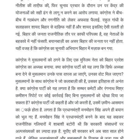
नीतीश की तारी़फ की, फिर चुनाव प्रचार के दौरान उन पर केंद्र की
योजनाओं को सही ढंग से लागू न करने का आरोप लगाया. कांग्रेस ने बीच-
बीच में गठबंधन और रणनीति को लेकर अफवाह फैलाई. राहुल गांधी के
सलाहकार शायद बिहार से वाक़ि़फ नहीं हैं और शायद इसलिए ऐसी ग़लती हो
गई. बिहार की जनता राजनीतिक तौर पर काफी परिपक्व है, वह नेताओं के
बहकावे में नहीं फंसती. बयानबाज़ी का असर बिहार की जनता पर नहीं होता.
यही वजह है कि कांग्रेस का चुनावी अभियान बिहार में मज़ाक बन गया.
कांग्रेस ने मुसलमानों को ठगने के लिए एक मुस्लिम नेता को बिहार प्रदेश
कांग्रेस का अध्यक्ष बनाया. क्या कांग्रेस पार्टी को यह लगा कि स़िर्फ अध्यक्ष
बना देने से मुसलमान उनके पास वापस आ जाएंगे, उनका वोट मिल जाएगा?
मुसलमानों के साथ कांग्रेस ने जो कलाबाज़ी की है, उसका इतिहास तो अनंत
है. क्या कांग्रेस पार्टी को यह लगता है कि सच्चर कमेटी और रंगनाथ मिश्र
कमीशन रिपोर्ट पर कोई कार्रवाई किए बिना मुसलमानों को धो़खा दिया जा
सकता है? कांग्रेस पार्टी जो कहती है और जो करती है, उसमें ज़मीन-आसमान
का ़फर्क़ होता है. लगता है कि प्रधानमंत्री मनमोहन सिंह अपने ही बयान
को भूल गए हैं. मनमोहन सिंह ने प्रधानमंत्री बनने के बाद यह कहकर
राजनीतिक गलियारों में शाबाशी बटोरी थी कि सरकारी संसाधनों पर
अल्पसंख्यकों का ज़्यादा हक़ है. यूपीए की सरकार बने अब सात साल होने
वाले हैं, लेकिन अल्पसंख्यकों और मुसलमानों के विकास से जुड़ा एक भी