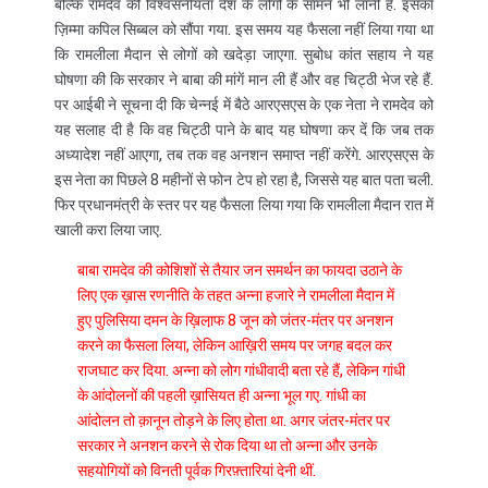
बल्कि रामदेव की विश्वसनीयता देश के लोगों के सामने भी लानी है. इसका
ज़िम्मा कपिल सिब्बल को सौंपा गया. इस समय यह फैसला नहीं लिया गया था
कि रामलीला मैदान से लोगों को खदेड़ा जाएगा. सुबोध कांत सहाय ने यह
घोषणा की कि सरकार ने बाबा की मांगें मान ली हैं और वह चिट्ठी भेज रहे हैं.
पर आईबी ने सूचना दी कि चेन्नई में बैठे आरएसएस के एक नेता ने रामदेव को
यह सलाह दी है कि वह चिट्ठी पाने के बाद यह घोषणा कर दें कि जब तक
अध्यादेश नहीं आएगा, तब तक वह अनशन समाप्त नहीं करेंगे. आरएसएस के
इस नेता का पिछले 8 महीनों से फोन टेप हो रहा है, जिससे यह बात पता चली.
फिर प्रधानमंत्री के स्तर पर यह फैसला लिया गया कि रामलीला मैदान रात में
खाली करा लिया जाए.
बाबा रामदेव की कोशिशों से तैयार जन समर्थन का फायदा उठाने के
लिए एक ख़ास रणनीति के तहत अन्ना हजारे ने रामलीला मैदान में
हुए पुलिसिया दमन के ख़िला़फ 8 जून को जंतर-मंतर पर अनशन
करने का फैसला लिया, लेकिन आख़िरी समय पर जगह बदल कर
राजघाट कर दिया. अन्ना को लोग गांधीवादी बता रहे हैं, लेकिन गांधी
के आंदोलनों की पहली ख़ासियत ही अन्ना भूल गए. गांधी का
आंदोलन तो क़ानून तोड़ने के लिए होता था. अगर जंतर-मंतर पर
सरकार ने अनशन करने से रोक दिया था तो अन्ना और उनके
सहयोगियों को विनती पूर्वक गिरफ़्तारियां देनी थीं.