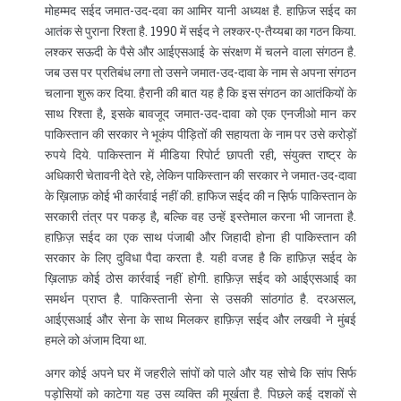
मोहम्मद सईद जमात-उद-दवा का आमिर यानी अध्यक्ष है. हाफ़िज सईद का
आतंक से पुराना रिश्ता है. 1990 में सईद ने लश्कर-ए-तैय्यबा का गठन किया.
लश्कर सऊदी के पैसे और आईएसआई के संरक्षण में चलने वाला संगठन है.
जब उस पर प्रतिबंध लगा तो उसने जमात-उद-दावा के नाम से अपना संगठन
चलाना शुरू कर दिया. हैरानी की बात यह है कि इस संगठन का आतंकियों के
साथ रिश्ता है, इसके बावजूद जमात-उद-दावा को एक एनजीओ मान कर
पाकिस्तान की सरकार ने भूकंप पीड़ितों की सहायता के नाम पर उसे करोड़ों
रुपये दिये. पाकिस्तान में मीडिया रिपोर्ट छापती रही, संयुक्त राष्ट्र के
अधिकारी चेतावनी देते रहे, लेकिन पाकिस्तान की सरकार ने जमात-उद-दावा
के ख़िलाफ़ कोई भी कार्रवाई नहीं की. हाफिज सईद की न स़िर्फ पाकिस्तान के
सरकारी तंत्र पर पकड़ है, बल्कि वह उन्हें इस्तेमाल करना भी जानता है.
हाफ़िज़ सईद का एक साथ पंजाबी और जिहादी होना ही पाकिस्तान की
सरकार के लिए दुविधा पैदा करता है. यही वजह है कि हाफ़िज़ सईद के
ख़िलाफ़ कोई ठोस कार्रवाई नहीं होगी. हाफ़िज़ सईद को आईएसआई का
समर्थन प्राप्त है. पाकिस्तानी सेना से उसकी सांठगांठ है. दरअसल,
आईएसआई और सेना के साथ मिलकर हाफ़िज़ सईद और लखवी ने मुंबई
हमले को अंजाम दिया था.
अगर कोई अपने घर में जहरीले सांपों को पाले और यह सोचे कि सांप सिर्फ
पड़ोसियों को काटेगा यह उस व्यक्ति की मूर्खता है. पिछले कई दशकों से