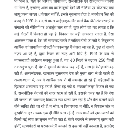
भी भिन्न है. यहां का आर्थिक, सामाजिक, राजनीतिक एवं सांस्कृतिक परिवेश
भी भिन्न है, इसलिए आंख बंद करके दूसरे देशों की नीतियां एवं योजनाएं यहां
लागू करना अच्छा ़फैसला नहीं है. इससे नुकसान होता है. मनमोहन सिंह की
वजह से 1991 के बाद से भारत आईएमएफ और वर्ल्ड बैंक जैसे अंतरराष्ट्रीय
संगठनों की नीतियों पर अंधाधुंध चल रहा है. कुछ लोगों को यह लगता है कि
कई क्षेत्रों में विकास हो रहा है. विकास का यही एकमात्र रास्ता है. ऐसा
आकलन गलत है. देश की समस्याएं पहले से जटिल होती जा रही है. हिंदुस्तान
आर्थिक एवं सामाजिक संकटों के चक्रव्यूह में फंसता जा रहा है. कुछ तो सामने
नज़र आ रहे हैं, कुछ कैंसर की तरह अभी छिपे हैं. 1991 के बाद से
नक्सलवादी आंदोलन मजबूत हुआ है. यह 40 जिलों से बढ़कर 250 जिलों
तक पहुंच चुका है. देश में युवाओं की संख्या बढ़ रही है, साथ ही बेरोज़गारी बढ़
रही है. अल्पसंख्यक, खासकर मुसलमान देश की मुख्य धारा से तो पहले ही
अलग-थलग थे, अब वे आर्थिक रूप से भी कमजोर हो रहे हैं. महिलाओं के
ख़िलाफ़ अत्याचार बढ़ रहा है. हिंसा बढ़ रही है. सरकारी तंत्र विफल हो रहा
है. राजनीतिक नेताओं की साख ख़त्म हो रही है. इसकी वजह यह है कि देश
की जनता की समस्याएं विकराल रूप धारण कर रही हैं और देश चलाने वाले
बौने साबित होते जा रहे हैं. न सोच, न विचारधारा, न नीति, न विश्‍वास और न
दूरदर्शिता. हर सरकार एक ही नीति चला रही है. समस्याओं को ख़त्म करने की
किसी नई सोच का सृजन नहीं हो रहा है. चेहरे बदलने से समस्याएं ख़त्म नहीं
होतीं, मुख्यमंत्री या प्रधानमंत्री बदलने से कुछ भी नहीं बदलता है, इसलिए